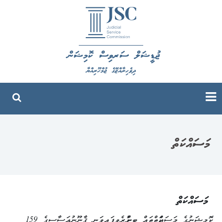
ޖުޑީޝަލް ސަރވިސް ކޮމިޝަން
ދިވެހިރާއްޖޭގެ ޖުމްހޫރިއްޔާ
ތަޢާރަފް
ފަނޑިޔާރުން
ސަރކިއުލަރ
މަސައްކަތް
ޤާނޫނާއި
ޤަވައިދު
މަސައްކަތް
ޝަކުވާ
ކޮމިޝަނުގެ މަސައްކަތްތައް ބިނާކުރެވިފައިވަނީ ޤާނޫނުއަސާސީގެ 159