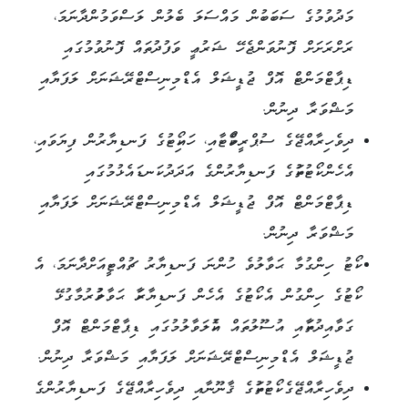
މަދުވުމުގެ ސަބަބުން މައްސަލަ ބެލުން ލަސްވަމުންދާނަމަ،
ރަށްރަށަށް ފޮނުވަންޖެހޭ ޝަރުޢީ ވަފުދުތައް ފޮނުވުމުގައި
ޑިޕާޓްމަންޓް އޮފް ޖުޑީޝަލް އެޑްމިނިސްޓްރޭޝަނަށް ލަފަޔާއި
މަޝްވަރާ ދިނުން.
ދިވެހިރާއްޖޭގެ ސުޕްރީމްކޯޓާއި، ހައިކޯޓުގެ ފަނޑިޔާރުން ފިޔަވައި،
އެހެން ކޯޓުތަކުގެ ފަނޑިޔާރުންގެ އަދަދު ކަނޑައެޅުމުގައި
ޑިޕާޓްމަންޓް އޮފް ޖުޑީޝަލް އެޑްމިނިސްޓްރޭޝަނަށް ލަފަޔާއި
މަޝްވަރާ ދިނުން.
ކޯޓު ހިންގުމާ ޙަވާލުވެ ހުންނަ ފަނޑިޔާރު ޗުއްޓީއަށްދާނަމަ، އެ
ކޯޓުގެ ހިންގުން އެ ކޯޓުގެ އެހެން ފަނޑިޔާރަކާ ޙަވާލުކުރުމާގުޅޭ
ގަވާއިދުތަކާއި އުސޫލުތައް އެކުލަވާލުމުގައި ޑިޕާޓްމަންޓް އޮފް
ޖުޑީޝަލް އެޑްމިނިސްޓްރޭޝަނަށް ލަފަޔާއި މަޝްވަރާ ދިނުން.
ދިވެހިރާއްޖޭގެ ކޯޓުތަކުގެ ޤާނޫނާއި ދިވެހިރާއްޖޭގެ ފަނޑިޔާރުންގެ