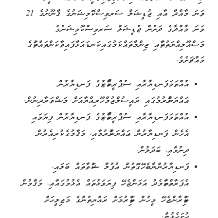
ވަނަ މާއްދާ އާއި ޖުޑީޝަލް ސަރވިސް ކޮމިޝަނުގެ ޤާނޫނުގެ 21
މީޑިއާ
ވަނަ މާއްދާގެ ދަށުން ޖުޑީޝަލް ސަރވިސް ކޮމިޝަނުގެ
މަސްއޫލިއްޔަތުތަކާއި ޒިންމާތައް ކަމުގައި ކަނޑައަޅާފައިވާ ކަންތައްތަކުގެ
ވަޒީފާގެ
މައްޗަށެވެ.
ފުރުސަތު
އުއްތަމަފަނޑިޔާރާއި ސުޕްރީމްކޯޓުގެ ފަނޑިޔާރުން
ޑައުންލޯޑްސް
ޢައްޔަންކުރުމުގައި ރައީސުލްޖުމްހޫރިއްޔާއަށް މަޝްވަރާދިނުން.
އުއްތަމަފަނޑިޔާރާއި ސުޕްރީމްކޯޓުގެ ފަނޑިޔާރުން ފިޔަވައި
ކްލަސްޓަރ
އެހެން ފަނޑިޔާރުން ޢައްޔަންކުރުމާއި، މަޤާމުގެ ކުރިއެރުން
މެޕް
ދިނުމާއި، ބަދަލުން.
ގުޅުއްވާ
ފަނޑިޔާރުންނާބެހޭގޮތުން އުފުލާ ޝަކުވާތައް ބަލައި،
އެފަރާތްތަކާމެދު އަޅަންޖެހޭ ފިޔަވަޅުތައް އެޅުމުގައާއި، މަޤާމުން
ވަކިކުރާންޖެހޭ މީހުން ވަކިކުރުމަށް ރައްޔިތުންގެ މަޖިލީހަށް
ހުށަހެޅުން.