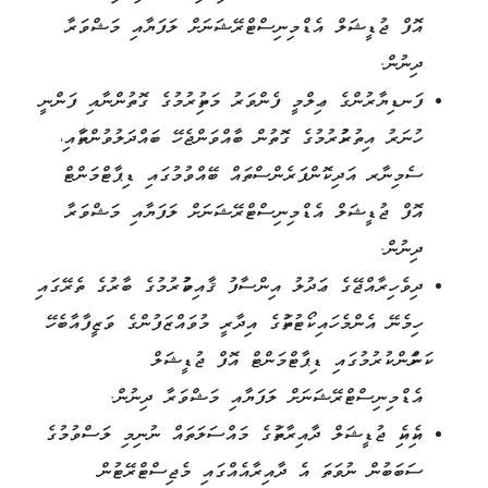
އޮފް ޖުޑީޝަލް އެޑްމިނިސްޓްރޭޝަނަށް ލަފަޔާއި މަޝްވަރާ
ދިނުން.
ފަނޑިޔާރުންގެ ޢިލްމީ ފެންވަރު މަތިކުރުމުގެ ގޮތުންނާއި ފަންނީ
ހުނަރު އިތުރުކުރުމުގެ ގޮތުން ބާއްވަންޖެހޭ ބައްދަލުވުންތަކާއި،
ސެމިނާރ އަދި ކޮންފަރެންސްތައް ބޭއްވުމުގައި ޑިޕާޓްމަންޓް
އޮފް ޖުޑީޝަލް އެޑްމިނިސްޓްރޭޝަނަށް ލަފަޔާއި މަޝްވަރާ
ދިނުން.
ދިވެހިރާއްޖޭގެ ޢަދުލު އިންސާފު ޤާއިމުކުރުމުގެ ބާރުގެ ތެރޭގައި
ހިމެނޭ އެންމެހައި ކޯޓުތަކުގެ އިދާރީ މުވައްޒަފުންގެ ވަޒީފާއާބެހޭ
ކަންކަން ކުރުމުގައި ޑިޕާޓްމަންޓް އޮފް ޖުޑީޝަލް
އެޑްމިނިސްޓްރޭޝަނަށް ލަފަޔާއި މަޝްވަރާ ދިނުން.
އެކިއެކި ޖުޑީޝަލް ދާއިރާތަކުގެ މައްސަލަތައް ނުނިމި ލަސްވުމުގެ
ސަބަބުން ނުވަތަ އެ ދާއިރާއެއްގައި މެޖިސްޓްރޭޓުން