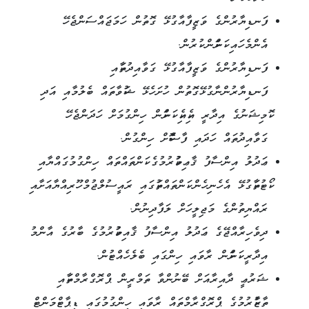
ފަނޑިޔާރުންގެ ވަޒީފާއާގުޅޭ ގޮތުން ހަމަޖައްސަންޖެހޭ
އެންމެހައި ކަންކަން ކުރުން.
ފަނޑިޔާރުންގެ ވަޒީފާއާގުޅޭ ގަވާއިދުތަކާއި
ފަނޑިޔާރުންނާގުޅޭގޮތުން ހުށަހެޅޭ ޝަކުވާތައް ބެލުމާއި އަދި
ކޮމިޝަނުގެ އިދާރީ އެކިއެކި ކަންކަން ހިންގުމަށް ހަދަންޖެހޭ
ގަވާއިދުތައް ހަދައި ފާސްކޮށް ހިންގުން.
ޢަދުލު އިންސާފު ޤާޢިމުކުރުމުގެ ކަންތައްތައް ހިންގުމުގައްޔާއި
ކޯޓުތަކާގުޅޭ އެހެނިހެން ކަންތައްތަކުގައި ރައީސުލްޖުމްހޫރިއްޔާއަށާއި
ރައްޔިތުންގެ މަޖިލީހަށް ލަފާދިނުން.
ދިވެހިރާއްޖޭގެ ޢަދުލު އިންސާފު ޤާއިމުކުރުމުގެ ބާރުގެ އާންމު
އިދާރީ ކަންކަން ރާވައި ހިންގައި ބެލެހެއްޓުން.
ޝަރުޢީ ދާއިރާއަށް ބޭނުންވާ ތަމްރީން ޕްރޮގްރާމްތަކާއި
ތާޒާކުރުމުގެ ޕްރޮގްރާމްތައް ރާވައި ހިންގުމުގައި ޑިޕާޓްމަންޓް